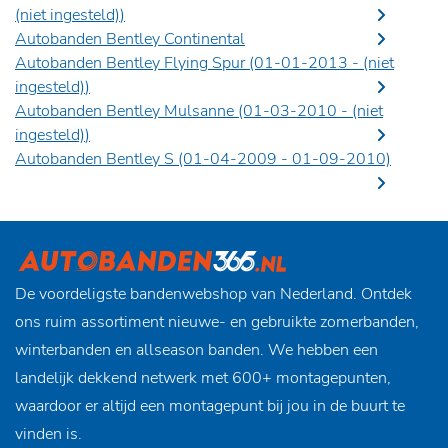
(niet ingesteld)
)
Autobanden Bentley Continental
Autobanden Bentley Flying Spur (01-01-2013 -
(niet
ingesteld)
)
Autobanden Bentley Mulsanne (01-03-2010 -
(niet
ingesteld)
)
Autobanden Bentley S (01-04-2009 - 01-09-2010)
De voordeligste bandenwebshop van Nederland. Ontdek
ons ruim assortiment nieuwe- en gebruikte zomerbanden,
winterbanden en allseason banden. We hebben een
landelijk dekkend netwerk met 600+ montagepunten,
waardoor er altijd een montagepunt bij jou in de buurt te
vinden is.