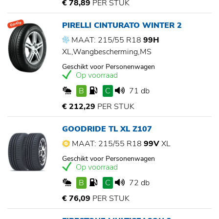
€ 78,89
PER STUK
PIRELLI CINTURATO WINTER 2
Op=Op
MAAT: 215/55 R18
99H
XL,Wangbescherming,MS
Geschikt voor Personenwagen
Op voorraad
B
C
71 db
€ 212,29
PER STUK
GOODRIDE TL XL Z107
MAAT: 215/55 R18
99V
XL
Geschikt voor Personenwagen
Op voorraad
B
C
72 db
€ 76,09
PER STUK