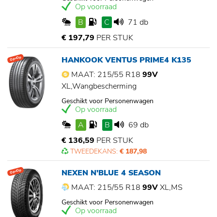
Op voorraad
B
C
71 db
€ 197,79
PER STUK
HANKOOK VENTUS PRIME4 K135
Op=Op
MAAT: 215/55 R18
99V
XL,Wangbescherming
Geschikt voor Personenwagen
Op voorraad
A
B
69 db
€ 136,59
PER STUK
TWEEDEKANS:
€ 187,98
NEXEN N'BLUE 4 SEASON
Op=Op
MAAT: 215/55 R18
99V
XL,MS
Geschikt voor Personenwagen
Op voorraad