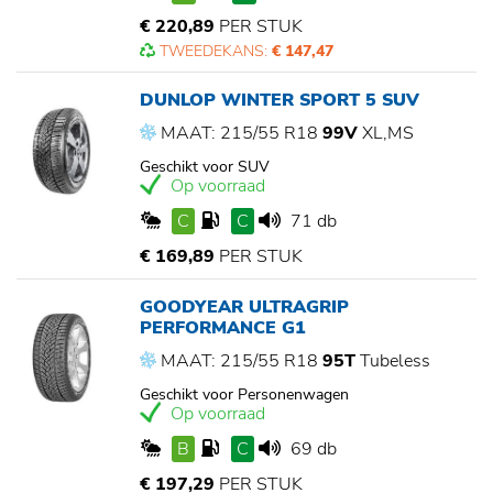
€ 220,89
PER STUK
TWEEDEKANS:
€ 147,47
DUNLOP WINTER SPORT 5 SUV
MAAT: 215/55 R18
99V
XL,MS
Geschikt voor SUV
Op voorraad
C
C
71 db
€ 169,89
PER STUK
GOODYEAR ULTRAGRIP
PERFORMANCE G1
MAAT: 215/55 R18
95T
Tubeless
Geschikt voor Personenwagen
Op voorraad
B
C
69 db
€ 197,29
PER STUK