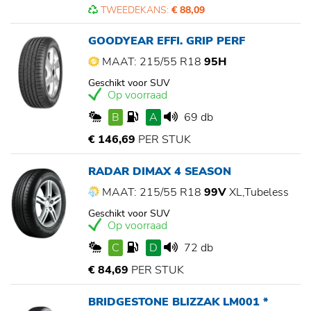
TWEEDEKANS:
€ 88,09
GOODYEAR EFFI. GRIP PERF
MAAT: 215/55 R18
95H
Geschikt voor SUV
Op voorraad
B
A
69 db
€ 146,69
PER STUK
RADAR DIMAX 4 SEASON
MAAT: 215/55 R18
99V
XL,Tubeless
Geschikt voor SUV
Op voorraad
C
D
72 db
€ 84,69
PER STUK
BRIDGESTONE BLIZZAK LM001 *