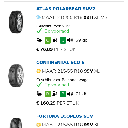
ATLAS POLARBEAR SUV2
MAAT: 215/55 R18
99H
XL,MS
Geschikt voor SUV
Op voorraad
C
C
69 db
€ 76,89
PER STUK
CONTINENTAL ECO 5
MAAT: 215/55 R18
99V
XL
Geschikt voor Personenwagen
Op voorraad
B
B
71 db
€ 160,29
PER STUK
FORTUNA ECOPLUS SUV
MAAT: 215/55 R18
99V
XL