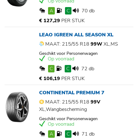
Op voorraad
A
C
70 db
€ 127,29
PER STUK
LEAO IGREEN ALL SEASON XL
MAAT: 215/55 R18
99W
XL,MS
Geschikt voor Personenwagen
Op voorraad
C
C
72 db
€ 106,19
PER STUK
CONTINENTAL PREMIUM 7
MAAT: 215/55 R18
99V
XL,Wangbescherming
Geschikt voor Personenwagen
Op voorraad
A
C
71 db