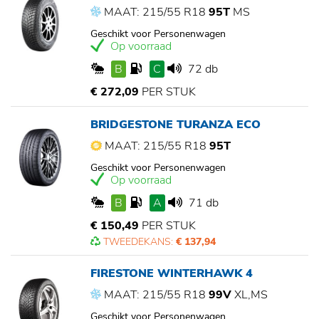
MAAT: 215/55 R18
95T
MS
Geschikt voor Personenwagen
Op voorraad
B
C
72 db
€ 272,09
PER STUK
BRIDGESTONE TURANZA ECO
MAAT: 215/55 R18
95T
Geschikt voor Personenwagen
Op voorraad
B
A
71 db
€ 150,49
PER STUK
TWEEDEKANS:
€ 137,94
FIRESTONE WINTERHAWK 4
MAAT: 215/55 R18
99V
XL,MS
Geschikt voor Personenwagen