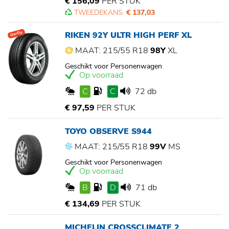
€ 156,09
PER STUK
TWEEDEKANS:
€ 137,03
RIKEN 92Y ULTR HIGH PERF XL
Op=Op
MAAT: 215/55 R18
98Y
XL
Geschikt voor Personenwagen
Op voorraad
C
C
72 db
€ 97,59
PER STUK
TOYO OBSERVE S944
MAAT: 215/55 R18
99V
MS
Geschikt voor Personenwagen
Op voorraad
B
D
71 db
€ 134,69
PER STUK
MICHELIN CROSSCLIMATE 2