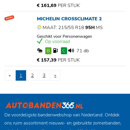
€ 161,69
PER STUK
MICHELIN CROSSCLIMATE 2
Op=Op
MAAT: 215/55 R18
95H
MS
Geschikt voor Personenwagen
Op voorraad
B
C
71 db
€ 157,39
PER STUK
«
1
2
3
»
De voordeligste bandenwebshop van Nederland. Ontdek
ons ruim assortiment nieuwe- en gebruikte zomerbanden,