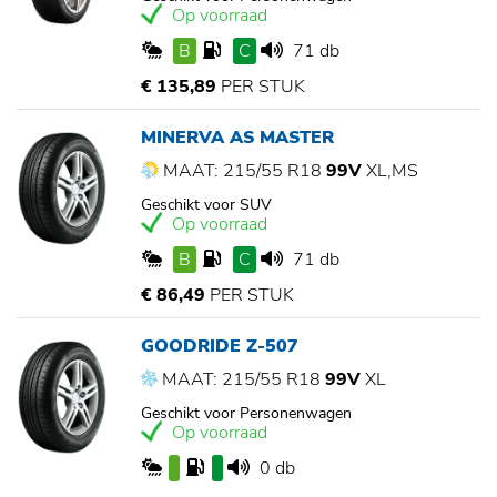
Op voorraad
B
C
71 db
€ 135,89
PER STUK
MINERVA AS MASTER
MAAT: 215/55 R18
99V
XL,MS
Geschikt voor SUV
Op voorraad
B
C
71 db
€ 86,49
PER STUK
GOODRIDE Z-507
MAAT: 215/55 R18
99V
XL
Geschikt voor Personenwagen
Op voorraad
0 db