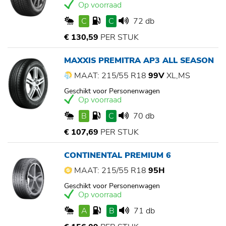
Op voorraad
C
C
72 db
€ 130,59
PER STUK
MAXXIS PREMITRA AP3 ALL SEASON
MAAT: 215/55 R18
99V
XL,MS
Geschikt voor Personenwagen
Op voorraad
B
C
70 db
€ 107,69
PER STUK
CONTINENTAL PREMIUM 6
MAAT: 215/55 R18
95H
Geschikt voor Personenwagen
Op voorraad
A
B
71 db