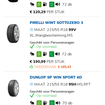
B
D
72 db
€ 120,29
PER STUK
PIRELLI WINT SOTTOZERO 3
MAAT: 215/55 R18
99V
XL,Wangbescherming,MS
Geschikt voor Personenwagen
Op voorraad
B
C
72 db
€ 190,99
PER STUK
TWEEDEKANS:
€ 165,43
DUNLOP SP WIN SPORT 4D
MAAT: 215/55 R18
95H
MS,RFT
Geschikt voor Personenwagen
Op voorraad
D
D
70 db