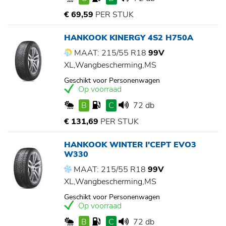
€ 69,59
PER STUK
HANKOOK KINERGY 4S2 H750A
MAAT: 215/55 R18
99V
XL,Wangbescherming,MS
Geschikt voor Personenwagen
Op voorraad
B
C
72 db
€ 131,69
PER STUK
HANKOOK WINTER I'CEPT EVO3
W330
MAAT: 215/55 R18
99V
XL,Wangbescherming,MS
Geschikt voor Personenwagen
Op voorraad
B
C
72 db