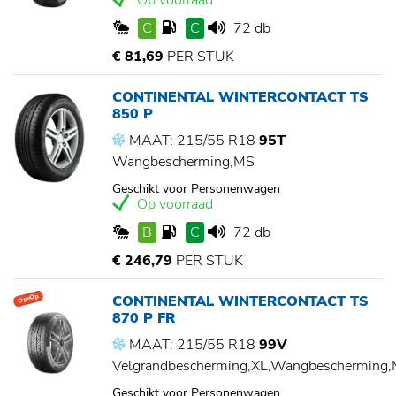
Op voorraad
C
C
72 db
€ 81,69
PER STUK
CONTINENTAL WINTERCONTACT TS
850 P
MAAT: 215/55 R18
95T
Wangbescherming,MS
Geschikt voor Personenwagen
Op voorraad
B
C
72 db
€ 246,79
PER STUK
CONTINENTAL WINTERCONTACT TS
Op=Op
870 P FR
MAAT: 215/55 R18
99V
Velgrandbescherming,XL,Wangbescherming
Geschikt voor Personenwagen